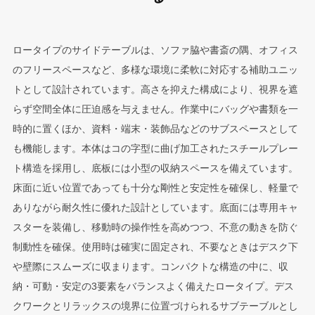
ロータイプのサイドテーブルは、ソファ脇や書斎の隅、オフィス
のフリースペースなど、多様な環境に柔軟に対応する補助ユニッ
トとして設計されています。高さを抑えた構成により、視界を遮
らず空間全体に圧迫感を与えません。作業中にバッグや書類を一
時的に置くほか、資料・端末・装飾品などのサブスペースとして
も機能します。本体はコの字型に曲げ加工されたスチールプレー
ト構造を採用し、底板には小型の収納スペースを備えています。
床面に近い位置であっても十分な剛性と安定性を確保し、軽量で
ありながら耐久性に優れた設計としています。底面には専用キャ
スターを装備し、移動時の操作性を高めつつ、不意の動きを防ぐ
制動性を確保。使用時は確実に固定され、不要なときはデスク下
や壁際にスムーズに収まります。コンパクトな構造の中に、収
納・可動・安定の3要素をバランスよく備えたロータイプ。デス
クワークとリラックスの境界に位置づけられるサブテーブルとし