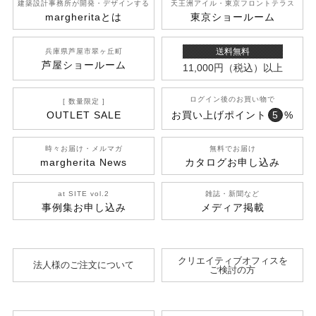
建築設計事務所が開発
・デザインする
天王洲アイル
・東京フロントテラス
margherita
とは
東京ショールーム
送料無料
兵庫県芦屋市翠ヶ丘町
芦屋ショールーム
11,000円
（税込）
以上
ログイン後のお買い物で
[ 数量限定 ]
OUTLET SALE
お買い上げポイント
5
%
時々お届け・メルマガ
無料でお届け
margherita News
カタログお申し込み
at SITE vol.2
雑誌・新聞など
事例集お申し込み
メディア掲載
クリエイティブオフィスを
法人様のご注文について
ご検討の方