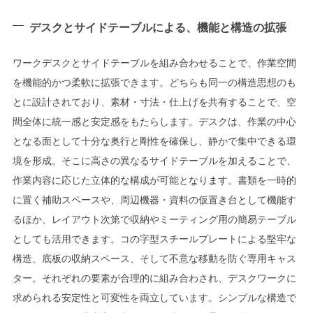
デスクとサイドテーブルによる、機能と構造の拡張
ワークデスクとサイドテーブルを組み合わせることで、作業空間
を機能的かつ柔軟に拡張できます。どちらも同一の構造思想のも
とに設計されており、素材・寸法・仕上げを共有することで、空
間全体に統一感と安定感をもたらします。デスクは、作業の中心
となる面として十分な奥行と剛性を確保し、静かで集中できる環
境を形成。そこに高さの異なるサイドテーブルを加えることで、
作業内容に応じた立体的な構成が可能となります。書類を一時的
に置く補助スペースや、周辺機器・資料の仮置き台として機能す
るほか、レイアウト次第で収納やミーティング用の簡易テーブル
としても活用できます。コの字型スチールプレートによる堅牢な
構造、底板の収納スペース、そして不意な移動を防ぐ専用キャス
ター。それぞれの要素が合理的に組み合わされ、デスクワークに
求められる安定性と可変性を両立しています。シンプルな構造で